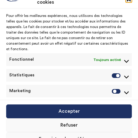
cookies
Notre histoire
SAV Machine à teinter
Pour offrir les meilleures expériences, nous utilisons des technologies
telles que les cookies pour stocker et/ou accéder aux informations des
Nos usines
Assistance technique
appareils. Le fait de consentir à ces technologies nous permettra de
traiter des données telles que le comportement de navigation ou les ID
uniques sur ce site. Le fait de ne pas consentir ou de retirer son
consentement peut avoir un effet négatif sur certaines caractéristiques
Contact
et fonctions.
Fonctionnel
Toujours activé
contact@theolaur.com
+33 3 61 26 54 32
Statistiques
Statist
Marketing
Market
© Copyrights 2020 © theolaur peintures
Accepter
Mentions légales
|
CGU
|
Politique de cookie (UE)
|
Refuser
Politique de données personnelles.