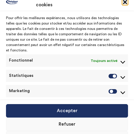
Nos nuanciers
Service commercial
cookies
Notre histoire
SAV Machine à teinter
Pour offrir les meilleures expériences, nous utilisons des technologies
telles que les cookies pour stocker et/ou accéder aux informations des
Nos usines
Assistance technique
appareils. Le fait de consentir à ces technologies nous permettra de
traiter des données telles que le comportement de navigation ou les ID
uniques sur ce site. Le fait de ne pas consentir ou de retirer son
consentement peut avoir un effet négatif sur certaines caractéristiques
Contact
et fonctions.
Fonctionnel
Toujours activé
contact@theolaur.com
+33 3 61 26 54 32
Statistiques
Statist
Marketing
Market
© Copyrights 2020 © theolaur peintures
Accepter
Mentions légales
|
CGU
|
Politique de cookie (UE)
|
Refuser
Politique de données personnelles.