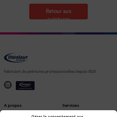
Retour aux
peintures
Théodore PRO'G
Fabricant de peintures professionnelles depuis 1825
A propos
Services
Gérer le consentement aux