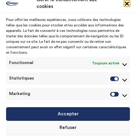
Nos nuanciers
Service commercial
cookies
Notre histoire
SAV Machine à teinter
Pour offrir les meilleures expériences, nous utilisons des technologies
telles que les cookies pour stocker et/ou accéder aux informations des
Nos usines
Assistance technique
appareils. Le fait de consentir à ces technologies nous permettra de
traiter des données telles que le comportement de navigation ou les ID
uniques sur ce site. Le fait de ne pas consentir ou de retirer son
consentement peut avoir un effet négatif sur certaines caractéristiques
Contact
et fonctions.
Fonctionnel
Toujours activé
contact@theolaur.com
+33 3 61 26 54 32
Statistiques
Statist
Marketing
Market
© Copyrights 2020 © theolaur peintures
Accepter
Mentions légales
|
CGU
|
Politique de cookie (UE)
|
Refuser
Politique de données personnelles.