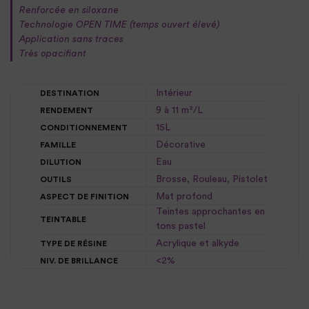
Renforcée en siloxane
Technologie OPEN TIME (temps ouvert élevé)
Application sans traces
Très opacifiant
Intérieur
DESTINATION
9 à 11 m²/L
RENDEMENT
15L
CONDITIONNEMENT
Décorative
FAMILLE
Eau
DILUTION
Brosse, Rouleau, Pistolet
OUTILS
Mat profond
ASPECT DE FINITION
Teintes approchantes en
TEINTABLE
tons pastel
Acrylique et alkyde
TYPE DE RÉSINE
<2%
NIV. DE BRILLANCE